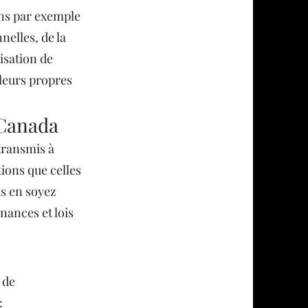
ons par exemple
nelles, de la
lisation de
à leurs propres
 Canada
transmis à
tions que celles
us en soyez
nances et lois
 de
: