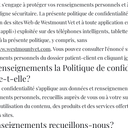
s’engage à protéger vos renseignements personnels et à
igne sécuritaire. La présente politique de confidentialité
on des sites Web de Westmount Vet et à toute application e
 appli ») exploitée sur des téléphones intelligents, tablett
s à la présente politique, y compris, sans
w.westmountvet.com
. Vous pouvez consulter l'énoncé su
ents personnels du dossier patient-client en cliquant
ic
enseignements la Politique de confid
e-t-elle ?
e confidentialité s’applique aux données et renseignemen
ents personnels, recueillis auprès de vous ou à votre s
e utilisation du contenu, des produits et des services offer
 sites.
nseignements recueillons-nous ?