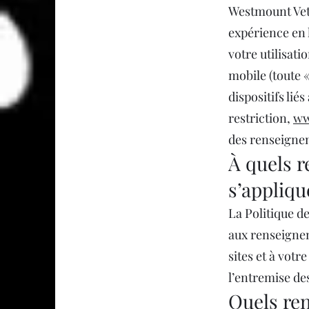
Westmount Vet 
expérience en l
votre utilisati
mobile (toute «
dispositifs lié
restriction,
ww
des renseignem
À quels r
s’appliqu
La Politique d
aux renseignem
sites et à votr
l’entremise des
Quels re