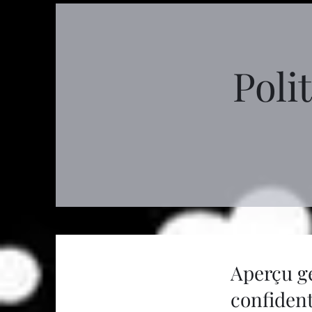
Poli
Aperçu gé
confident