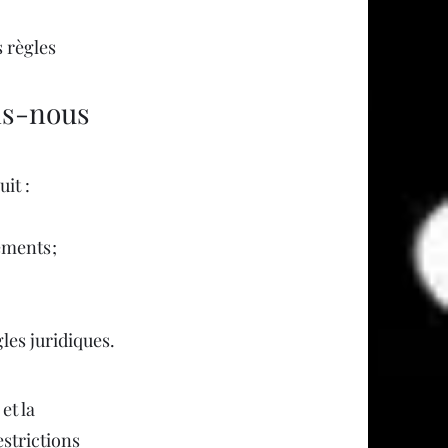
s règles
ns-nous
it :
ements ;
les juridiques.
et la
strictions