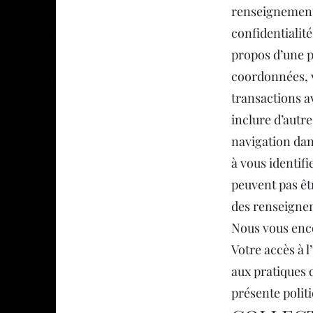
renseignements
confidentialit
propos d’une p
coordonnées, v
transactions a
inclure d’autr
navigation dan
à vous identif
peuvent pas êt
des renseigne
Nous vous enco
Votre accès à l
aux pratiques 
présente politi