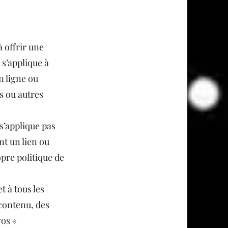
 offrir une
 s’applique à
n ligne ou
es ou autres
 s’applique pas
nt un lien ou
opre politique de
t à tous les
 contenu, des
vos «