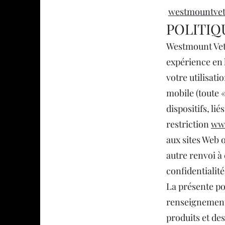
westmountve
POLITIQ
Westmount Vet 
expérience en l
votre utilisati
mobile (toute «
dispositifs, li
restriction
ww
aux sites Web o
autre renvoi à 
confidentialité
La présente pol
renseignements
produits et des