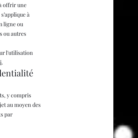
 offrir une
 s’applique à
n ligne ou
es ou autres
r l'utilisation
i
.
entialité
ts, y compris
ujet au moyen des
ts par