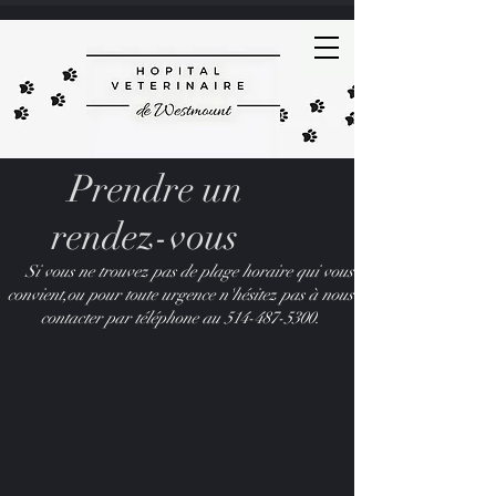
Prendre un
rendez-vous
Si vous ne trouvez pas de plage horaire qui vous
convient,ou pour toute urgence n'hésitez pas à nous
contacter par téléphone au
514-487-5300
.