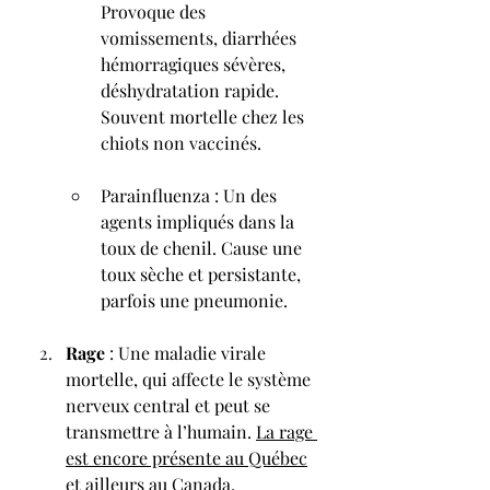
Provoque des 
vomissements, diarrhées 
hémorragiques sévères, 
déshydratation rapide. 
Souvent mortelle chez les 
chiots non vaccinés.
Parainfluenza : Un des 
agents impliqués dans la 
toux de chenil. Cause une 
toux sèche et persistante, 
parfois une pneumonie.
Rage
 : Une maladie virale 
mortelle, qui affecte le système 
nerveux central et peut se 
transmettre à l’humain. 
La rage 
est encore présente au Québec
et ailleurs au Canada, 