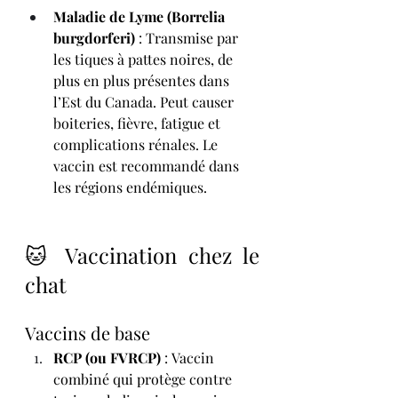
Maladie de Lyme (Borrelia 
burgdorferi)
 : Transmise par 
les tiques à pattes noires, de 
plus en plus présentes dans 
l’Est du Canada. Peut causer 
boiteries, fièvre, fatigue et 
complications rénales. Le 
vaccin est recommandé dans 
les régions endémiques.
🐱 Vaccination chez le 
chat
Vaccins de base
RCP (ou FVRCP)
 : Vaccin 
combiné qui protège contre 