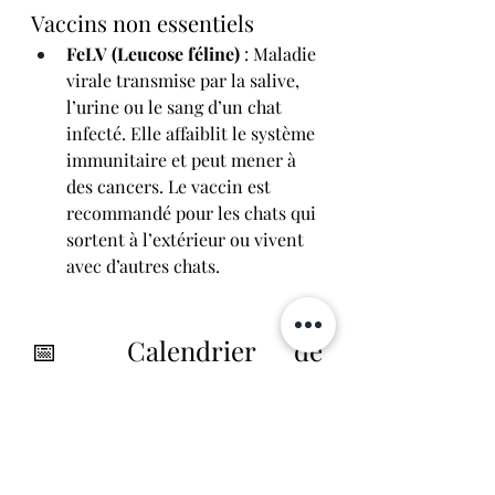
Vaccins non essentiels
FeLV (Leucose féline)
 : Maladie 
virale transmise par la salive, 
l’urine ou le sang d’un chat 
infecté. Elle affaiblit le système 
immunitaire et peut mener à 
des cancers. Le vaccin est 
recommandé pour les chats qui 
sortent à l’extérieur ou vivent 
avec d’autres chats.
📅 Calendrier de 
vaccination (exemple 
général)
Âge de 
Vaccination 
Rappel