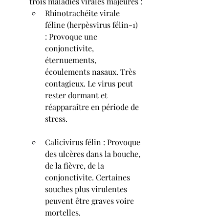
trois maladies virales majeures :
Rhinotrachéite virale 
féline (herpèsvirus félin-1) 
: Provoque une 
conjonctivite, 
éternuements, 
écoulements nasaux. Très 
contagieux. Le virus peut 
rester dormant et 
réapparaître en période de 
stress.
Calicivirus félin : Provoque 
des ulcères dans la bouche, 
de la fièvre, de la 
conjonctivite. Certaines 
souches plus virulentes 
peuvent être graves voire 
mortelles.